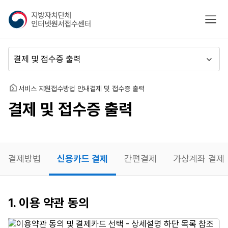
지
모바
방
자
치
메
단
뉴
체
이
인
동
홈
서비스 지원
접수방법 안내
결제 및 접수증 출력
터
결제 및 접수증 출력
넷
원
서
접
수
결제방법
신용카드 결제
간편결제
가상계좌 결제
센
터
신용카드
1. 이용 약관 동의
결제