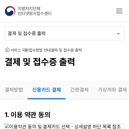
지
모바
방
자
치
메
단
뉴
체
이
인
동
홈
서비스 지원
접수방법 안내
결제 및 접수증 출력
터
결제 및 접수증 출력
넷
원
서
접
수
결제방법
신용카드 결제
간편결제
가상계좌 결제
센
터
신용카드
1. 이용 약관 동의
결제