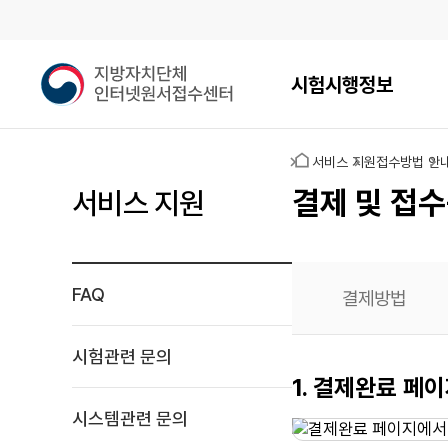
메인메뉴
지
시험시행정보
방
자
치
홈
서비스 지원
접수방법 안
단
체
결제 및 접수
서비스 지원
인
터
넷
원
FAQ
결제방법
서
접
수
시험관련 문의
센
접수증
1. 결제완료 페
터
출력
시스템관련 문의