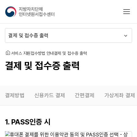
지
모바
방
자
치
메
단
뉴
체
이
인
동
홈
서비스 지원
접수방법 안내
결제 및 접수증 출력
터
결제 및 접수증 출력
넷
원
서
접
수
결제방법
신용카드 결제
간편결제
가상계좌 결제
센
터
휴대폰
1. PASS인증 시
결제