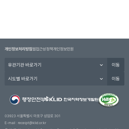
개인정보처리방침
웹접근성정책
개인정보민원
유
이동
관
기
시
이동
관
도
바
별
로
바
가
로
기
가
기
03923 서울특별시 마포구 성암로 301
E-mail :
receipt@klid.or.kr