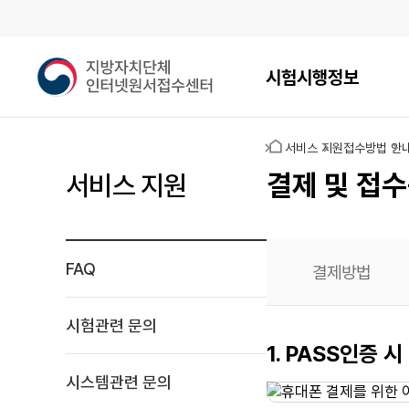
메인메뉴
지
시험시행정보
방
자
치
홈
서비스 지원
접수방법 안
단
체
결제 및 접수
서비스 지원
인
터
넷
원
FAQ
결제방법
서
접
수
시험관련 문의
센
휴대폰
1. PASS인증 시
터
결제
시스템관련 문의