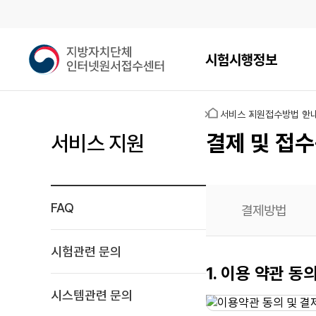
메인메뉴
지
시험시행정보
방
자
치
홈
서비스 지원
접수방법 안
단
체
결제 및 접수
서비스 지원
인
터
넷
원
FAQ
결제방법
서
접
수
시험관련 문의
센
신용카드
1. 이용 약관 동
터
결제
시스템관련 문의