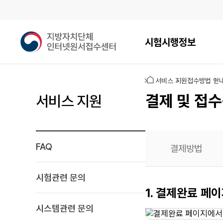
메인메뉴
지
시험시행정보
방
자
치
홈
서비스 지원
접수방법 안
단
체
결제 및 접수
서비스 지원
인
터
넷
원
FAQ
결제방법
서
접
수
시험관련 문의
센
접수증
1. 결제완료 페
터
출력
시스템관련 문의