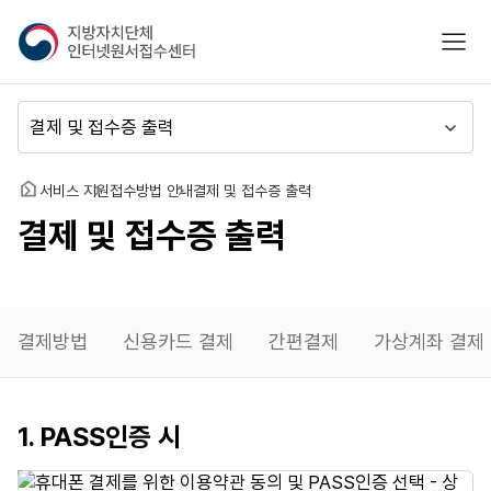
지
모바
방
자
치
메
단
뉴
체
이
인
동
홈
서비스 지원
접수방법 안내
결제 및 접수증 출력
터
결제 및 접수증 출력
넷
원
서
접
수
결제방법
신용카드 결제
간편결제
가상계좌 결제
센
터
휴대폰
1. PASS인증 시
결제