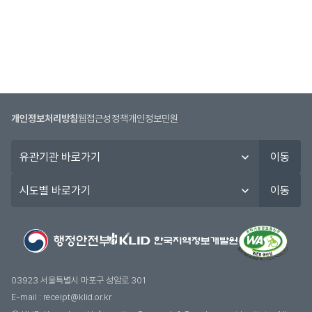
개인정보처리방침
웹접근성정책
개인정보민원
유
이동
관
기
시
이동
관
도
바
별
로
바
가
로
기
가
기
03923 서울특별시 마포구 성암로 301
E-mail :
receipt@klid.or.kr