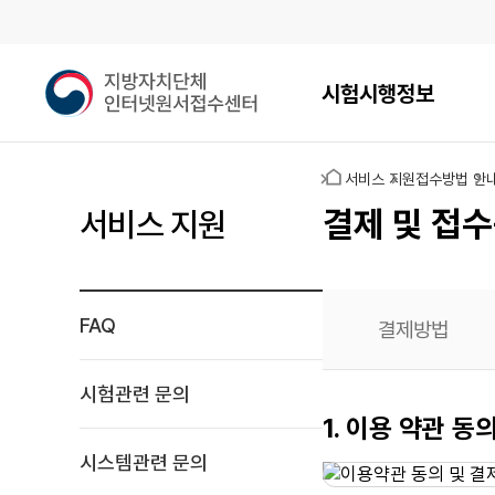
메인메뉴
지
시험시행정보
방
자
치
홈
서비스 지원
접수방법 안
단
체
결제 및 접수
서비스 지원
인
터
넷
원
FAQ
결제방법
서
접
수
시험관련 문의
센
신용카드
1. 이용 약관 동
터
결제
시스템관련 문의