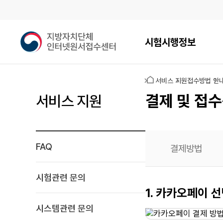
메인메뉴
지
시험시행정보
방
자
치
홈
서비스 지원
접수방법 안
단
체
결제 및 접수
서비스 지원
인
터
넷
원
FAQ
결제방법
서
접
수
시험관련 문의
센
간편결제
1. 카카오페이 선
터
시스템관련 문의