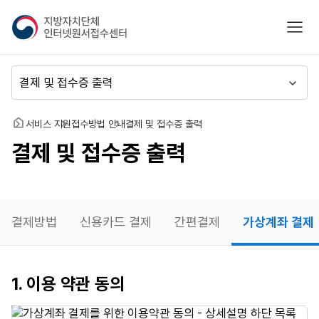
지
모바
방
자
치
메
단
뉴
체
이
인
동
홈
서비스 지원
접수방법 안내
결제 및 접수증 출력
터
결제 및 접수증 출력
넷
원
서
접
수
결제방법
신용카드 결제
간편결제
가상계좌 결제
센
터
가상계좌
1. 이용 약관 동의
결제