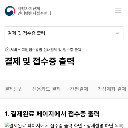
지
모바
방
자
치
메
단
뉴
체
이
인
동
홈
서비스 지원
접수방법 안내
결제 및 접수증 출력
터
결제 및 접수증 출력
넷
원
서
접
수
결제방법
신용카드 결제
간편결제
가상계좌 결제
센
터
접수증
1. 결제완료 페이지에서 접수증 출력
출력