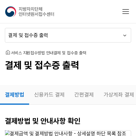
지
모바
방
자
치
메
단
뉴
체
이
인
동
홈
서비스 지원
접수방법 안내
결제 및 접수증 출력
터
결제 및 접수증 출력
넷
원
서
접
수
결제방법
신용카드 결제
간편결제
가상계좌 결제
센
터
결제방법
결제방법 및 안내사항 확인