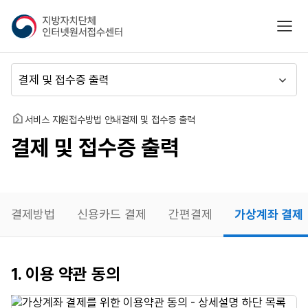
지
모바
방
자
치
메
단
뉴
체
이
인
동
홈
서비스 지원
접수방법 안내
결제 및 접수증 출력
터
결제 및 접수증 출력
넷
원
서
접
수
결제방법
신용카드 결제
간편결제
가상계좌 결제
센
터
가상계좌
1. 이용 약관 동의
결제