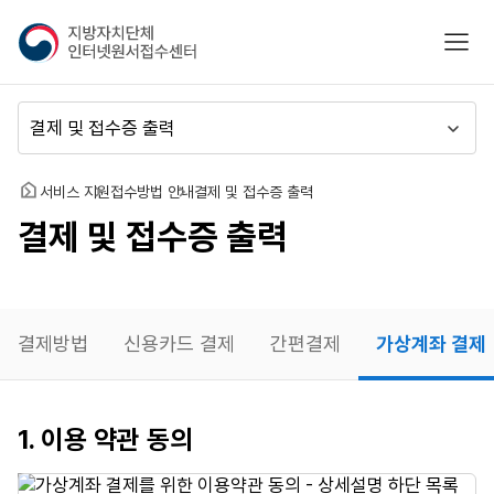
지
모바
방
자
치
메
단
뉴
체
이
인
동
홈
서비스 지원
접수방법 안내
결제 및 접수증 출력
터
결제 및 접수증 출력
넷
원
서
접
수
결제방법
신용카드 결제
간편결제
가상계좌 결제
센
터
가상계좌
1. 이용 약관 동의
결제