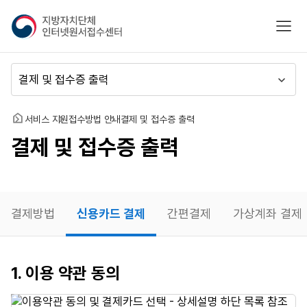
지
모바
방
자
치
메
단
뉴
체
이
인
동
홈
서비스 지원
접수방법 안내
결제 및 접수증 출력
터
결제 및 접수증 출력
넷
원
서
접
수
결제방법
신용카드 결제
간편결제
가상계좌 결제
센
터
신용카드
1. 이용 약관 동의
결제