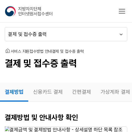
지
모바
방
자
치
메
단
뉴
체
이
인
동
홈
서비스 지원
접수방법 안내
결제 및 접수증 출력
터
결제 및 접수증 출력
넷
원
서
접
수
결제방법
신용카드 결제
간편결제
가상계좌 결제
센
터
결제방법
결제방법 및 안내사항 확인