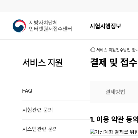
메인메뉴
지
시험시행정보
방
자
치
홈
서비스 지원
접수방법 안
단
체
결제 및 접수
서비스 지원
인
터
넷
원
FAQ
결제방법
서
접
수
시험관련 문의
센
가상계좌
1. 이용 약관 동
터
결제
시스템관련 문의