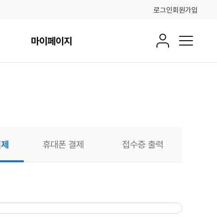
로그인
회원가입
마이페이지
회원정보
전체메뉴
결제
휴대폰 결제
접수증 출력