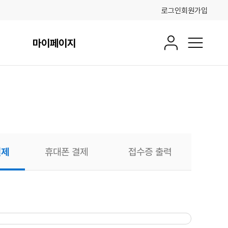
로그인
회원가입
마이페이지
회원정보
전체메뉴
결제
휴대폰 결제
접수증 출력