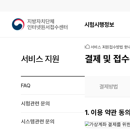
메인메뉴
지
시험시행정보
방
자
치
홈
서비스 지원
접수방법 안
단
체
결제 및 접수
서비스 지원
인
터
넷
원
FAQ
결제방법
서
접
수
시험관련 문의
센
가상계좌
1. 이용 약관 동
터
결제
시스템관련 문의