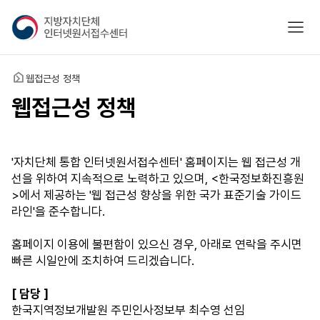
지
모바
방
자
치
홈
웹접근성 정책
단
체
웹접근성 정책
인
터
넷
'자치단체 통합 인터넷원서접수센터' 홈페이지는 웹 접근성 개
원
선을 위하여 지속적으로 노력하고 있으며, <한국정보화진흥원
서
>에서 제공하는 '웹 접근성 향상을 위한 국가 표준기술 가이드
접
라인'을 준수합니다.
수
센
홈페이지 이용에 불편함이 있으신 경우, 아래로 연락을 주시면
터
빠른 시일안에 조치하여 드리겠습니다.
[ 담당 ]
한국지역정보개발원 주민인사정보부 최수영 선임