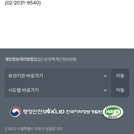
(02-2031-9540)
개인정보처리방침
웹접근성정책
개인정보민원
유
이동
관
기
시
이동
관
도
바
별
로
바
가
로
기
가
기
03923 서울특별시 마포구 성암로 301