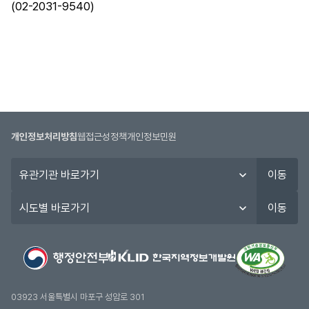
(02-2031-9540)
개인정보처리방침
웹접근성정책
개인정보민원
유
이동
관
기
시
이동
관
도
바
별
로
바
가
로
기
가
기
03923 서울특별시 마포구 성암로 301