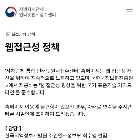
지
모바
방
자
치
홈
웹접근성 정책
단
체
웹접근성 정책
인
터
넷
'자치단체 통합 인터넷원서접수센터' 홈페이지는 웹 접근성 개
원
선을 위하여 지속적으로 노력하고 있으며, <한국정보화진흥원
서
>에서 제공하는 '웹 접근성 향상을 위한 국가 표준기술 가이드
접
라인'을 준수합니다.
수
센
홈페이지 이용에 불편함이 있으신 경우, 아래로 연락을 주시면
터
빠른 시일안에 조치하여 드리겠습니다.
[ 담당 ]
한국지역정보개발원 주민인사정보부 최수영 선임