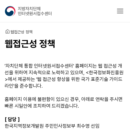
지
모바
방
자
치
홈
웹접근성 정책
단
체
웹접근성 정책
인
터
넷
'자치단체 통합 인터넷원서접수센터' 홈페이지는 웹 접근성 개
원
선을 위하여 지속적으로 노력하고 있으며, <한국정보화진흥원
서
>에서 제공하는 '웹 접근성 향상을 위한 국가 표준기술 가이드
접
라인'을 준수합니다.
수
센
홈페이지 이용에 불편함이 있으신 경우, 아래로 연락을 주시면
터
빠른 시일안에 조치하여 드리겠습니다.
[ 담당 ]
한국지역정보개발원 주민인사정보부 최수영 선임