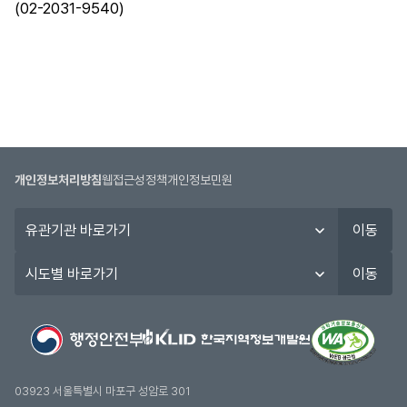
(02-2031-9540)
개인정보처리방침
웹접근성정책
개인정보민원
유
이동
관
기
시
이동
관
도
바
별
로
바
가
로
기
가
기
03923 서울특별시 마포구 성암로 301