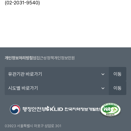
(02-2031-9540)
개인정보처리방침
웹접근성정책
개인정보민원
유
이동
관
기
시
이동
관
도
바
별
로
바
가
로
기
가
기
03923 서울특별시 마포구 성암로 301