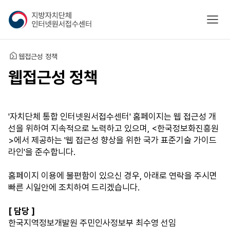
지
모바
방
자
치
홈
웹접근성 정책
단
체
웹접근성 정책
인
터
넷
'자치단체 통합 인터넷원서접수센터' 홈페이지는 웹 접근성 개
원
선을 위하여 지속적으로 노력하고 있으며, <한국정보화진흥원
서
>에서 제공하는 '웹 접근성 향상을 위한 국가 표준기술 가이드
접
라인'을 준수합니다.
수
센
홈페이지 이용에 불편함이 있으신 경우, 아래로 연락을 주시면
터
빠른 시일안에 조치하여 드리겠습니다.
[ 담당 ]
한국지역정보개발원 주민인사정보부 최수영 선임