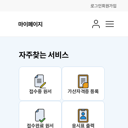
로그인
회원가입
마이페이지
회원정보
전체메뉴
자주찾는 서비스
 더보기
접수중 원서
가산자격증 등록
접수완료 원서
응시표 출력