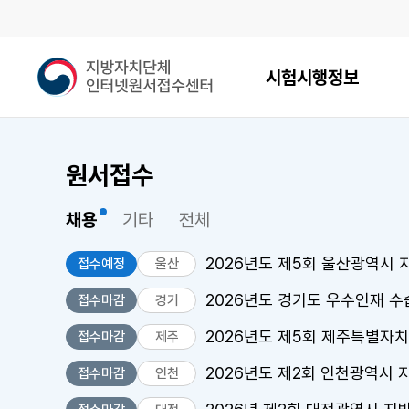
메인메뉴
지
시험시행정보
방
자
치
단
원서접수
체
인
터
채용
기타
전체
넷
원
2026년도 제5회 울산광역시
접수예정
울산
서
접
2026년도 경기도 우수인재 
접수마감
경기
수
2026년도 제5회 제주특별자치
접수마감
제주
센
터
2026년도 제2회 인천광역시
접수마감
인천