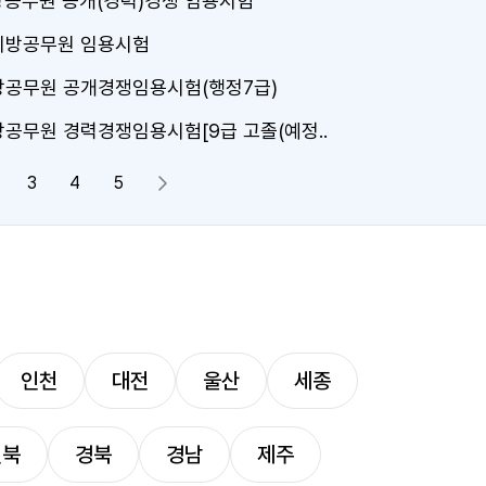
방공무원 공개(경력)경쟁 임용시험
 지방공무원 임용시험
지방공무원 공개경쟁임용시험(행정7급)
방공무원 경력경쟁임용시험[9급 고졸(예정..
3
4
5
다음 페이지
인천
대전
울산
세종
전북
경북
경남
제주