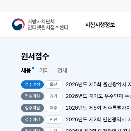
메인메뉴
지
시험시행정보
방
자
치
단
원서접수
체
인
터
채용
기타
전체
넷
원
2026년도 제5회 울산광역시
접수예정
울산
서
접
2026년도 경기도 우수인재 
접수마감
경기
수
2026년도 제5회 제주특별자치
접수마감
제주
센
터
2026년도 제2회 인천광역시
접수마감
인천