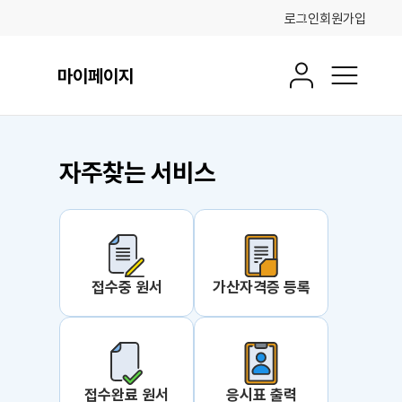
로그인
회원가입
마이페이지
회원정보
전체메뉴
자주찾는 서비스
 더보기
접수중 원서
가산자격증 등록
접수완료 원서
응시표 출력