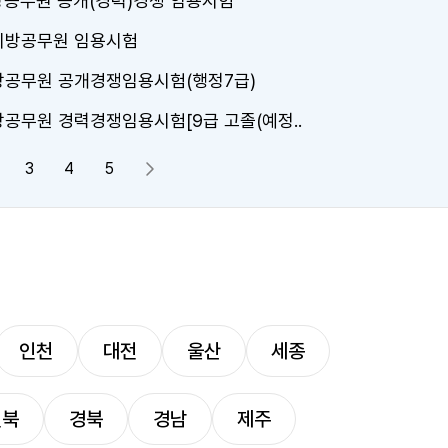
방공무원 공개(경력)경쟁 임용시험
 지방공무원 임용시험
지방공무원 공개경쟁임용시험(행정7급)
방공무원 경력경쟁임용시험[9급 고졸(예정..
3
4
5
다음 페이지
인천
대전
울산
세종
전북
경북
경남
제주