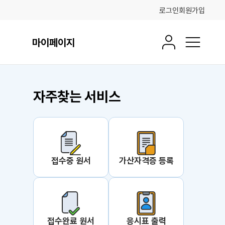
로그인
회원가입
마이페이지
회원정보
전체메뉴
자주찾는 서비스
 더보기
접수중 원서
가산자격증 등록
접수완료 원서
응시표 출력