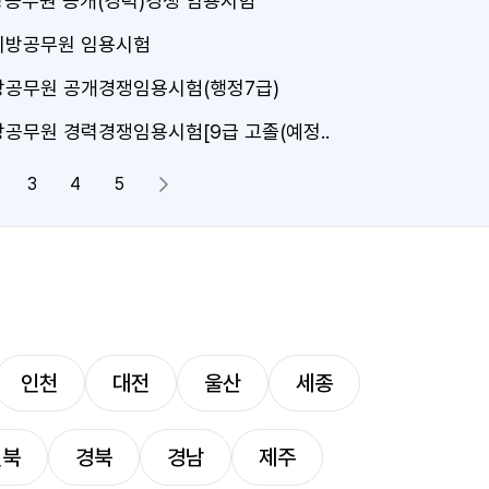
방공무원 공개(경력)경쟁 임용시험
 지방공무원 임용시험
지방공무원 공개경쟁임용시험(행정7급)
방공무원 경력경쟁임용시험[9급 고졸(예정..
3
4
5
다음 페이지
인천
대전
울산
세종
전북
경북
경남
제주