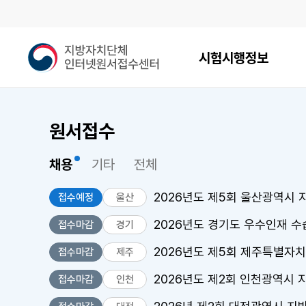
메인메뉴
지
시험시행정보
방
자
치
단
원서접수
체
인
터
채용
기타
전체
넷
원
2026년도 제5회 울산광역시
접수예정
울산
서
접
2026년도 경기도 우수인재 
접수마감
경기
수
2026년도 제5회 제주특별자치
접수마감
제주
센
터
2026년도 제2회 인천광역시
접수마감
인천