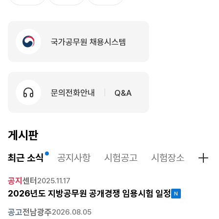
국가공무원 채용시스템
문의전화안내
Q&A
게시판
최근 소식
공지사항
시험공고
시험장소
시험
최근
공지
센터
2025.11.17
2026년도 지방공무원 공개경쟁 임용시험 일정
공고
전남광주
2026.08.05