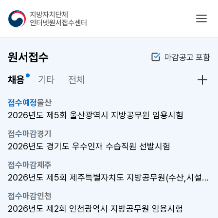
지
모바
방
자
치
원서접수
마감공고 포함
단
체
채용
기타
전체
인
채용
터
넷
접수예정
울산
원
2026년도 제5회 울산광역시 지방공무원 임용시험
서
접수마감
경기
접
2026년도 경기도 우수인재 수습직원 선발시험
수
센
접수마감
제주
터
2026년도 제5회 제주특별자치도 지방공무원(수산,시설관리,운전) 임용..
접수마감
인천
2026년도 제2회 인천광역시 지방공무원 임용시험