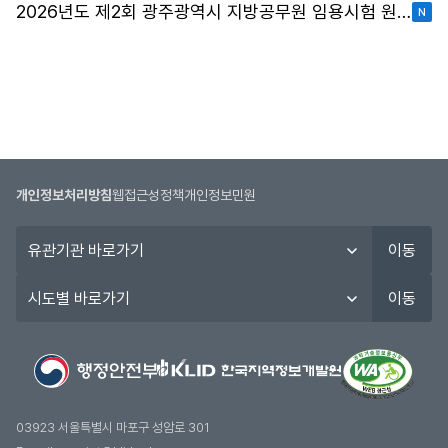
2026년도 제2회 광주광역시 지방공무원 임용시험 원서접수 현황
개인정보처리방침
웹접근성정책
개인정보민원
유
이동
관
기
시
이동
관
도
바
별
로
바
가
로
기
가
기
03923 서울특별시 마포구 성암로 301