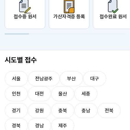
접수중 원서
가산자격증 등록
접수완료 원서
시도별 접수
서울
전남광주
부산
대구
인천
대전
울산
세종
경기
강원
충북
충남
전북
경북
경남
제주