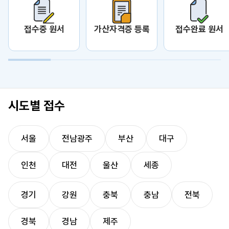
접수중 원서
가산자격증 등록
접수완료 원서
시도별 접수
서울
전남광주
부산
대구
인천
대전
울산
세종
경기
강원
충북
충남
전북
경북
경남
제주