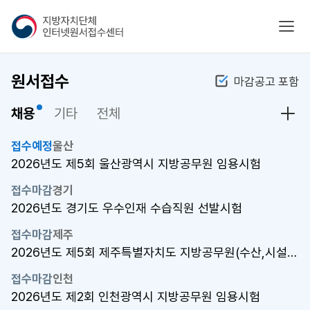
지
모바
방
자
치
원서접수
마감공고 포함
단
체
채용
기타
전체
인
채용
터
넷
접수예정
울산
원
2026년도 제5회 울산광역시 지방공무원 임용시험
서
접수마감
경기
접
2026년도 경기도 우수인재 수습직원 선발시험
수
센
접수마감
제주
터
2026년도 제5회 제주특별자치도 지방공무원(수산,시설관리,운전) 임용..
접수마감
인천
2026년도 제2회 인천광역시 지방공무원 임용시험