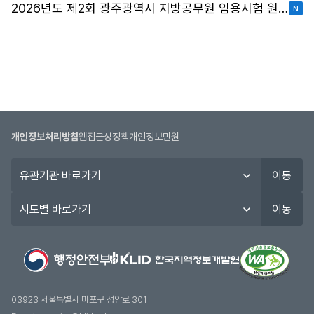
2026년도 제2회 광주광역시 지방공무원 임용시험 원서접수 현황
개인정보처리방침
웹접근성정책
개인정보민원
유
이동
관
기
시
이동
관
도
바
별
로
바
가
로
기
가
기
03923 서울특별시 마포구 성암로 301