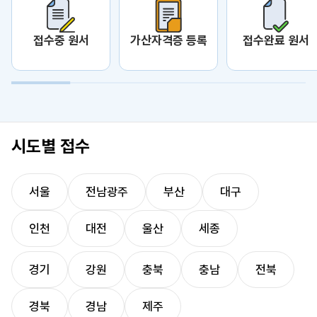
접수중 원서
가산자격증 등록
접수완료 원서
시도별 접수
서울
전남광주
부산
대구
인천
대전
울산
세종
경기
강원
충북
충남
전북
경북
경남
제주