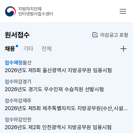
지
모바
방
자
치
원서접수
마감공고 포함
단
체
채용
기타
전체
인
채용
터
넷
접수예정
울산
원
2026년도 제5회 울산광역시 지방공무원 임용시험
서
접수마감
경기
접
2026년도 경기도 우수인재 수습직원 선발시험
수
센
접수마감
제주
터
2026년도 제5회 제주특별자치도 지방공무원(수산,시설관리,운전) 임용..
접수마감
인천
2026년도 제2회 인천광역시 지방공무원 임용시험