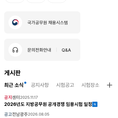
국가공무원 채용시스템
문의전화안내
Q&A
게시판
최근 소식
공지사항
시험공고
시험장소
시험
최근
공지
센터
2025.11.17
2026년도 지방공무원 공개경쟁 임용시험 일정
공고
전남광주
2026.08.05