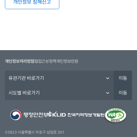
개인정보 침해신고
개인정보처리방침
웹접근성정책
개인정보민원
유
이동
관
기
시
이동
관
도
바
별
로
바
가
로
기
가
기
03923 서울특별시 마포구 성암로 301