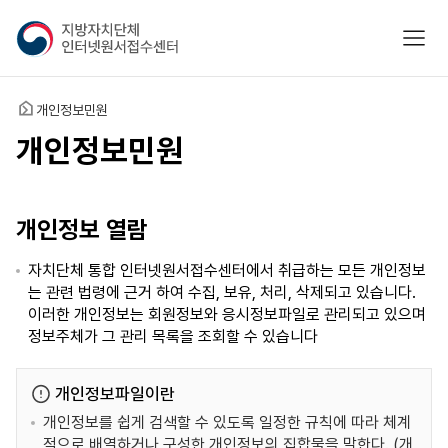
지
모바
방
자
치
홈
개인정보민원
단
체
개인정보민원
인
터
넷
개인정보 열람
원
서
자치단체 통합 인터넷원서접수센터에서 취급하는 모든 개인정보
접
는 관련 법령에 근거 하여 수집, 보유, 처리, 삭제되고 있습니다.
수
이러한 개인정보는 회원정보와 응시정보파일로 관리되고 있으며
센
정보주체가 그 관리 목록을 조회할 수 있습니다
터
개인정보파일이란
개인정보를 쉽게 검색할 수 있도록 일정한 규칙에 따라 체계
적으로 배열하거나 구성한 개인정보의 집합물을 말한다. (개