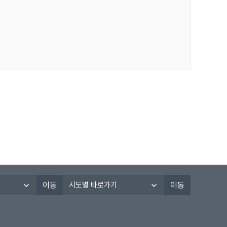
시
이동
이동
도
별
바