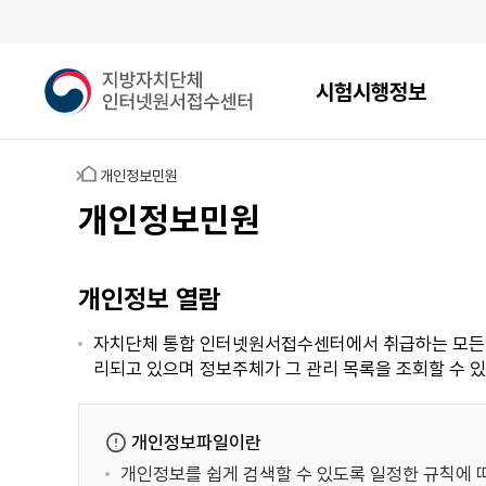
메인메뉴
지
시험시행정보
방
자
치
홈
개인정보민원
단
체
개인정보민원
인
터
넷
개인정보 열람
원
서
자치단체 통합 인터넷원서접수센터에서 취급하는 모든 개
접
리되고 있으며 정보주체가 그 관리 목록을 조회할 수 
수
센
터
개인정보파일이란
개인정보를 쉽게 검색할 수 있도록 일정한 규칙에 