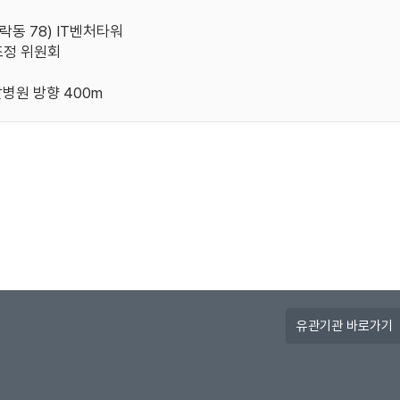
가락동 78) IT벤처타워
정 위원회
병원 방향 400m
유
관
기
관