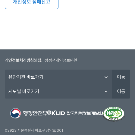
개인정보 침해신고
개인정보처리방침
웹접근성정책
개인정보민원
유
이동
관
기
시
이동
관
도
바
별
로
바
가
로
기
가
기
03923 서울특별시 마포구 성암로 301