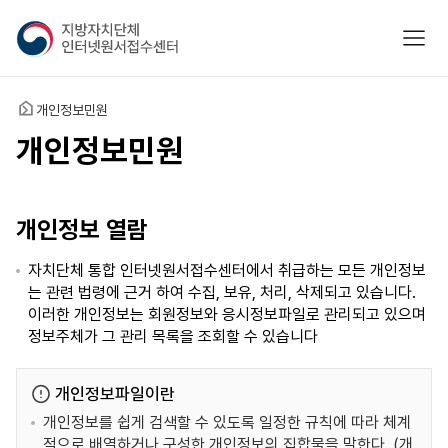
지
모바
방
자
치
홈
개인정보민원
단
체
개인정보민원
인
터
넷
개인정보 열람
원
서
자치단체 통합 인터넷원서접수센터에서 취급하는 모든 개인정보
접
는 관련 법령에 근거 하여 수집, 보유, 처리, 삭제되고 있습니다.
수
이러한 개인정보는 회원정보와 응시정보파일로 관리되고 있으며
센
정보주체가 그 관리 목록을 조회할 수 있습니다
터
개인정보파일이란
개인정보를 쉽게 검색할 수 있도록 일정한 규칙에 따라 체계
적으로 배열하거나 구성한 개인정보의 집합물을 말한다. (개