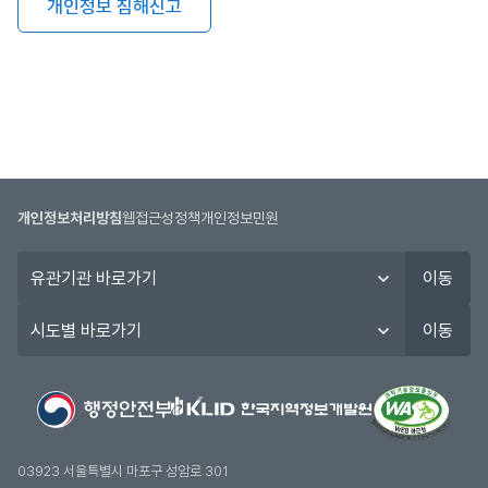
개인정보 침해신고
개인정보처리방침
웹접근성정책
개인정보민원
유
이동
관
기
시
이동
관
도
바
별
로
바
가
로
기
가
기
03923 서울특별시 마포구 성암로 301