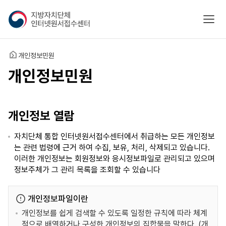
지
모바
방
자
치
홈
개인정보민원
단
체
개인정보민원
인
터
넷
개인정보 열람
원
서
자치단체 통합 인터넷원서접수센터에서 취급하는 모든 개인정보
접
는 관련 법령에 근거 하여 수집, 보유, 처리, 삭제되고 있습니다.
수
이러한 개인정보는 회원정보와 응시정보파일로 관리되고 있으며
센
정보주체가 그 관리 목록을 조회할 수 있습니다
터
개인정보파일이란
개인정보를 쉽게 검색할 수 있도록 일정한 규칙에 따라 체계
적으로 배열하거나 구성한 개인정보의 집합물을 말한다. (개