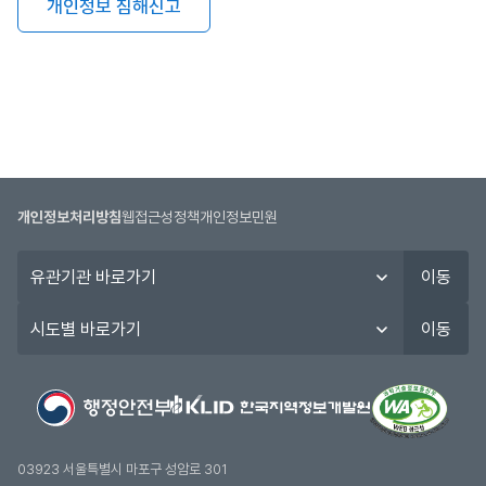
개인정보 침해신고
개인정보처리방침
웹접근성정책
개인정보민원
유
이동
관
기
시
이동
관
도
바
별
로
바
가
로
기
가
기
03923 서울특별시 마포구 성암로 301