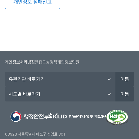
개인정보 침해신고
개인정보처리방침
웹접근성정책
개인정보민원
유
이동
관
기
시
이동
관
도
바
별
로
바
가
로
기
가
기
03923 서울특별시 마포구 성암로 301