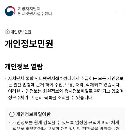
지
모바
방
자
치
홈
개인정보민원
단
체
개인정보민원
인
터
넷
개인정보 열람
원
서
자치단체 통합 인터넷원서접수센터에서 취급하는 모든 개인정보
접
는 관련 법령에 근거 하여 수집, 보유, 처리, 삭제되고 있습니다.
수
이러한 개인정보는 회원정보와 응시정보파일로 관리되고 있으며
센
정보주체가 그 관리 목록을 조회할 수 있습니다
터
개인정보파일이란
개인정보를 쉽게 검색할 수 있도록 일정한 규칙에 따라 체계
적으로 배열하거나 구성한 개인정보의 집합물을 말한다. (개