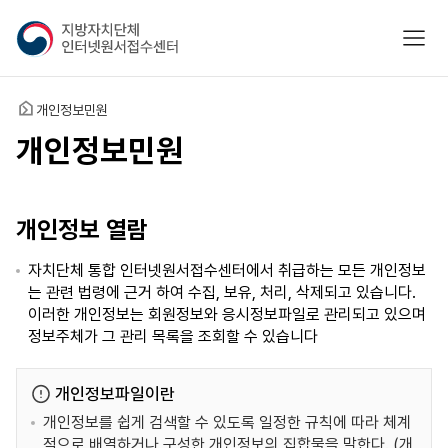
지
모바
방
자
치
홈
개인정보민원
단
체
개인정보민원
인
터
넷
개인정보 열람
원
서
자치단체 통합 인터넷원서접수센터에서 취급하는 모든 개인정보
접
는 관련 법령에 근거 하여 수집, 보유, 처리, 삭제되고 있습니다.
수
이러한 개인정보는 회원정보와 응시정보파일로 관리되고 있으며
센
정보주체가 그 관리 목록을 조회할 수 있습니다
터
개인정보파일이란
개인정보를 쉽게 검색할 수 있도록 일정한 규칙에 따라 체계
적으로 배열하거나 구성한 개인정보의 집합물을 말한다. (개