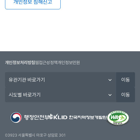
개인정보 침해신고
개인정보처리방침
웹접근성정책
개인정보민원
유
이동
관
기
시
이동
관
도
바
별
로
바
가
로
기
가
기
03923 서울특별시 마포구 성암로 301