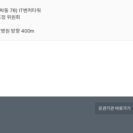
가락동 78) IT벤처타워
정 위원회
병원 방향 400m
유
관
기
관