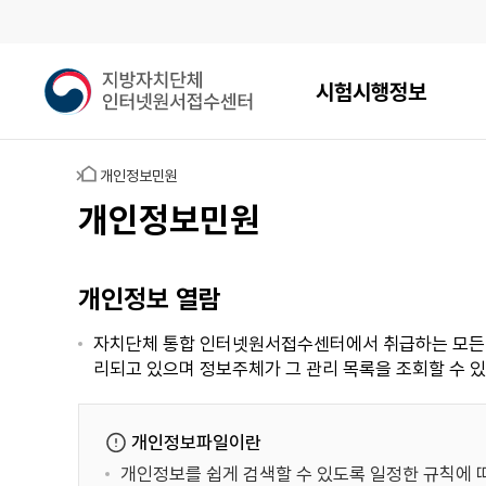
메인메뉴
지
시험시행정보
방
자
치
홈
개인정보민원
단
체
개인정보민원
인
터
넷
개인정보 열람
원
서
자치단체 통합 인터넷원서접수센터에서 취급하는 모든 개
접
리되고 있으며 정보주체가 그 관리 목록을 조회할 수 
수
센
터
개인정보파일이란
개인정보를 쉽게 검색할 수 있도록 일정한 규칙에 