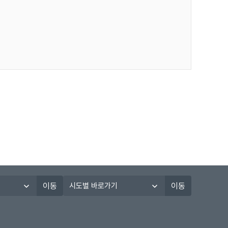
시
이동
이동
도
별
바