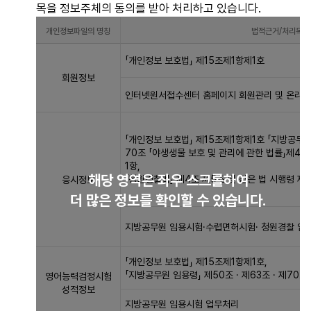
황
목을 정보주체의 동의를 받아 처리하고 있습니다.
표
개인정보파일의 명칭
법적근거/처리목적
입
니
개
「개인정보 보호법」 제15조제1항제1호
다.
인
회원정보
개
정
인터넷원서접수센터 홈페이지 회원관리 및 온라인
인
보
정
파
보
일
「개인정보 보호법」 제15조제1항제1호 「지방공무원 
파
등
70조 「야생생물 보호 및 관리에 관한 법률」제45
일
록
1항,
해당 영역은 좌우 스크롤하여
의
현
「청원경찰법」 제4조 제5조 및 같은 법 시행령 제
응시정보
명
황
더 많은 정보를 확인할 수 있습니다.
칭,
표
법
입
지방공무원 임용시험·수렵면허시험· 청원경찰 임
적
니
근
다.
「개인정보 보호법」 제15조제1항제1호,
거/
개
「지방공무원 임용령」 제50조 · 제63조 · 제70
영어능력검정시험
처
인
성적정보
지방공무원 임용시험 업무처리
리
정