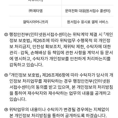
리
입
한국산업인력공단,
습
수
니
한국방송통신전파진흥원,
니
㈜메타엠
문의전화 대응(원서접수 콜센터)
행
다.
한국인터넷진흥원, 해양수산부
다.
업
위
갤럭시아머니트리
원서접수 응시료 결제 서비스
체
탁
(재
받
② 행정안전부(인터넷원서접수센터)는 위탁계약 체결 시 「개인
수
는
정보 보호법」 제26조에 따라 위탁업무 수행목적 외 개인정
탁
자
보 처리금지, 안전성 확보조치, 재위탁 제한, 수탁자에 대한
자)
(수
관리 · 감독, 손해배상 등 책임에 관한 사항을 계약서 등 문서
표
탁
에 명시하고, 수탁자가 개인정보를 안전하게 처리하는지를
입
자),
감독하고 있습니다.
니
위
다.
탁
③ 「개인정보 보호법」 제26조제6항에 따라 수탁자가 당사의 개
위
업
인정보 처리업무를 재위탁하는 경우 행정안전부(인터넷원
탁
무
서접수센터)의 동의를 받고 있으며, 본 개인정보의 처리방침
받
항
을 통하여 재수탁자와 재수탁하는 업무의 내용을 공개하고
는
목
있습니다.
자
이
(재
④ 위탁업무의 내용이나 수탁자가 변경될 경우에는 지체없이
있
수
본 개인정보 처리방침을 통하여 공개하도록 하겠습니다.
습