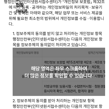
행정안전부(인터넷원서접수센터)가 「개인정보 보호법」 제32조
에 따라 등록 · 공개하는 개인정보파일의 처리목적 · 보유기
간 및 항목은 아래와 같으며, 해당 업무 또는 서비스 제공을
위해 필요한 최소한의 범위에서 개인정보를 수집 · 이용합니
다.
1. 정보주체의 동의를 받지 않고 처리하는 개인정보 항목
행정안전부(인터넷원서접수센터)는 다음의 개인정보 항
목을 정보주체의 동의없이 처리하고 있습니다.
개인정보파일의 명칭
법적근거/처리목적
개
개인정보 보호법 제15조제1항 제2호 · 제3호 및 
인
「지방공무원 임용령」 제63조제1항 · 제2항,
해당 영역은 좌우 스크롤하여
정
「야생생물 보호 및 관리에 관한 법률」제45조 및 
더 많은 정보를 확인할 수 있습니다.
보
「청원경찰법」 제4조 제5조 및 같은 법 시행령 제
응시정보
파
지방공무원 임용시험 · 수렵면허시험 · 청원경찰 
일
응시자격 확인, 시험관리, 합격자 결정
등
록
2. 정보주체의 동의를 받아 처리하는 개인정보 항목
현
행정안전부(인터넷원서접수센터)는 다음의 개인정보 항