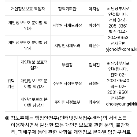
니
개
다.
경상북도
인재복지과
※ 담당부서로
경상북도
개인정보보호 책임자
정책기획관
이지성
인
연결됩니다.
정
전화 044-
개인정보보호 분야별 책
지방인사제도과장
이정석
보
205-3361
경상남도
인사과
경상남도 창원
임자
팩스 044-
보
204-8953
호
개인정보보호 분야별 담
전자우편
지방인사제도과
최윤주
제주특별자치도
총무과
제주특별
책
당자
yjchoi@korea.k
임
자
개인정보 보호책
※ 담당부서로
부원장
김석진
임자
표
연결됩니다.
전화 02-
입
위탁
개인정보보호 분
2031-9540
니
주민인사정보부장
장창원
기관
야별 책임자
팩스 02-
다.
2031-9501
구
전자우편
개인정보보호 분
주민인사정보부
최수영
분,
choisyoung@kli
야별 담당자
행
정
② 정보주체는 행정안전부(인터넷원서접수센터)의 서비스를
안
이용하시면서 발생한 모든 개인정보보호 관련 문의, 불만처
전
리, 피해구제 등에 관한 사항을 개인정보 분야별 담당부서로