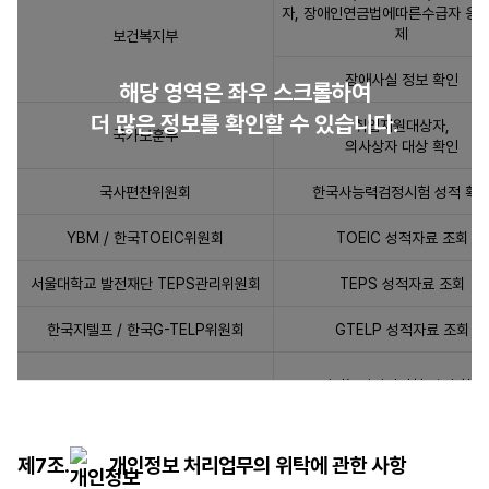
제
자, 장애인연금법에따른수급자 응시
제
보건복지부
공
하
장애사실 정보 확인
해당 영역은 좌우 스크롤하여
는
개
더 많은 정보를 확인할 수 있습니다.
취업지원대상자,
국가보훈부
인
의사상자 대상 확인
정
보
국사편찬위원회
한국사능력검정시험 성적 확
표
YBM / 한국TOEIC위원회
TOEIC 성적자료 조회
입
니
서울대학교 발전재단 TEPS관리위원회
TEPS 성적자료 조회
다.
제
한국지텔프 / 한국G-TELP위원회
GTELP 성적자료 조회
공
받
영어능력검정시험 성적 확인
는
자,
제
인사혁신처 사이버국가고시센터
부정행위자 검증
제7조.
개인정보 처리업무의 위탁에 관한 사항
공
시험시행 후 이의제기 접수관련 