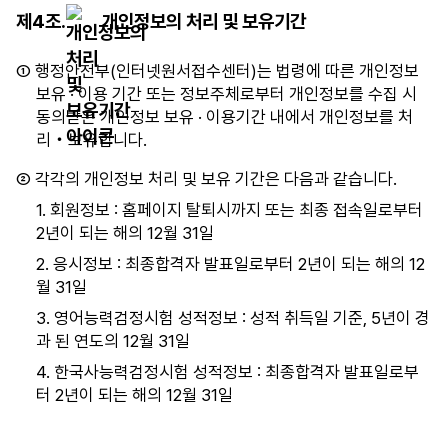
목,
일
제4조.
개인정보의 처리 및 보유기간
보
에
유
기
① 행정안전부(인터넷원서접수센터)는 법령에 따른 개인정보
기
록
보유 · 이용 기간 또는 정보주체로부터 개인정보를 수집 시
간
되
동의받은 개인정보 보유 · 이용기간 내에서 개인정보를 처
으
는
리‧보유합니다.
로
개
구
인
② 각각의 개인정보 처리 및 보유 기간은 다음과 같습니다.
성
정
1. 회원정보 : 홈페이지 탈퇴시까지 또는 최종 접속일로부터
되
보
2년이 되는 해의 12월 31일
어
의
있
항
2. 응시정보 : 최종합격자 발표일로부터 2년이 되는 해의 12
습
목,
월 31일
니
보
3. 영어능력검정시험 성적정보 : 성적 취득일 기준, 5년이 경
다.
유
과 된 연도의 12월 31일
기
4. 한국사능력검정시험 성적정보 : 최종합격자 발표일로부
간
터 2년이 되는 해의 12월 31일
으
로
구