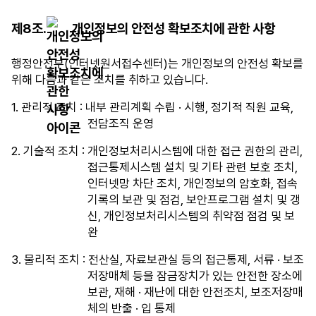
기
제8조.
개인정보의 안전성 확보조치에 관한 사항
관
명,
행정안전부(인터넷원서접수센터)는 개인정보의 안전성 확보를
자
위해 다음과 같은 조치를 취하고 있습니다.
치
단
1. 관리적 조치 : 내부 관리계획 수립 · 시행, 정기적 직원 교육,
체,
전담조직 운영
위
탁
2. 기술적 조치 : 개인정보처리시스템에 대한 접근 권한의 관리,
업
접근통제시스템 설치 및 기타 관련 보호 조치,
무
인터넷망 차단 조치, 개인정보의 암호화, 접속
내
기록의 보관 및 점검, 보안프로그램 설치 및 갱
용,
신, 개인정보처리시스템의 취약점 점검 및 보
주
완
소/
연
3. 물리적 조치 : 전산실, 자료보관실 등의 접근통제, 서류 · 보조
락
저장매체 등을 잠금장치가 있는 안전한 장소에
처
보관, 재해 · 재난에 대한 안전조치, 보조저장매
항
체의 반출 · 입 통제