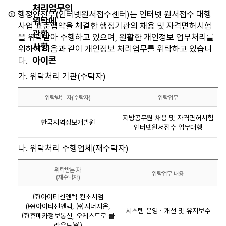
목
본인여부 확인
적,
① 행정안전부(인터넷원서접수센터)는 인터넷 원서접수 대행
제
사업 표준협약을 체결한 행정기관의 채용 및 자격면허시험
지방공무원 합격증 자료
공
을 위탁받아 수행하고 있으며, 원활한 개인정보 업무처리를
정부24
항
위하여 다음과 같이 개인정보 처리업무를 위탁하고 있습니
목,
다.
임용등록 제출서류
보
가. 위탁처리 기관(수탁자)
유
및
표준지방인사정보시스템
시험의 채점, 합격자 처리, 인사정
위탁받는 자(수탁자)
위탁업무
이
위
용
지방공무원 채용 및 자격면허시험
한국지역정보개발원
탁
인터넷원서접수 업무대행
기
ETS KOREA
TOEFL 성적자료 조회
처
간
리
나. 위탁처리 수행업체(재수탁자)
으
대한상공회의소
FLEX 성적자료 조회
기
로
관
위탁받는 자
위탁업무 내용
구
고용노동부, 국가보훈부, 국토교통부,
(재수탁자)
(수
금융위원회, 기획재정부,
성
위
탁
농림축산식품부, 법무부, 보건복지부,
㈜아이티센엔텍 컨소시엄
되
탁
산림청, 여성가족부, 원자력안전위원회,
자)
(㈜아이티센엔텍, ㈜시너지온,
어
시스템 운영 · 개선 및 유지보수
특허청, 한국공인회계사회,
가산점 조회
처
표
㈜휴메카정보통신, 오케스트로 클
있
한국광해광업공단, 한국기술자격검정원,
라우드㈜)