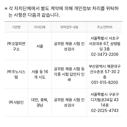
탁
니
※ 각 자치단체에서 별도 계약에 의해 개인정보 처리를 위탁하
자),
다.
는 사항은 다음과 같습니다.
위
탁
기관명
자치단체
위탁업무 내용
주소/연락처
업
자
무
서울특별시 서초구
치
내
㈜오알피연
공무원 채용 시험 인
서초대로 67, 성령빌
서울
단
용
구소
성검사
딩 3층
체
02-3473-2206
항
별
목
부산광역시 해운대구
위
이
공무원 채용 시험 등
㈜주노시스
서울 등 16
선수촌로 57-30 2
탁
각종 시험 답안지 인
있
템
개 시도
층
쇄
처
습
051-515-8200
리
니
기
다.
서울특별시 구로구
대전, 충북,
공무원 채용 시험 인
디지털로34길 43
관
㈜사람인
경남
성검사
14층
표
02-2025-4743
입
니
다.