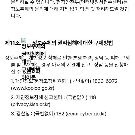
부
문의하실 수 있습니다. 행정안전부(인터넷원서접수센터)는
부
정보주체의 문의에 대해 지체 없이 답변 및 처리해드릴 것입
서,
니다.
성
명,
연
제11조.
정보주체의 권익침해에 대한 구제방법
락
처
항
정보주체는 개인정보 침해로 인한 분쟁 해결, 상담 등 피해 구제
목
를 받고자 하는 경우 아래의 기관에 신고 · 상담 등을 신청하
이
실 수 있습니다.
있
1. 개인정보 분쟁조정위원회 : (국번없이) 1833-6972
습
(www.kopico.go.kr)
니
2. 개인정보침해 신고센터 : (국번없이) 118
다.
(privacy.kisa.or.kr)
3. 경찰청 : (국번없이) 182 (ecrm.cyber.go.kr)