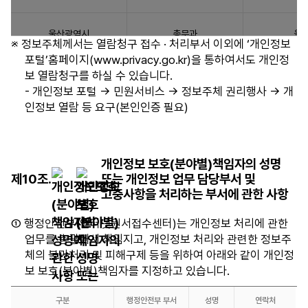
입
니
울산광역시
총무과
울산
다.
※ 정보주체께서는 열람청구 접수 · 처리부서 이외에 ‘개인정보
기
포털’홈페이지(www.privacy.go.kr)을 통하여서도 개인정
관
보 열람청구를 하실 수 있습니다.
세종특별자치시
운영지원과
세종특별자
명,
- 개인정보 포털 → 민원서비스 → 정보주체 권리행사 → 개
부
인정보 열람 등 요구(본인인증 필요)
경기도
인사과
경기
서
명,
주
강원특별자치도
총무과
강원특별자치
개인정보 보호(분야별)책임자의 성명
소,
제10조.
또는 개인정보 업무 담당부서 및
연
고충사항을 처리하는 부서에 관한 사항
락
충청북도
인사혁신과
충청북도 청
처
① 행정안전부(인터넷원서접수센터)는 개인정보 처리에 관한
항
업무를 총괄해서 책임지고, 개인정보 처리와 관련한 정보주
충청남도
인사담당관
충청남도
목
체의 불만처리 및 피해구제 등을 위하여 아래와 같이 개인정
이
보 보호(분야별)책임자를 지정하고 있습니다.
있
전북특별자치도
총무과
전북특별자
습
구분
행정안전부 부서
성명
연락처