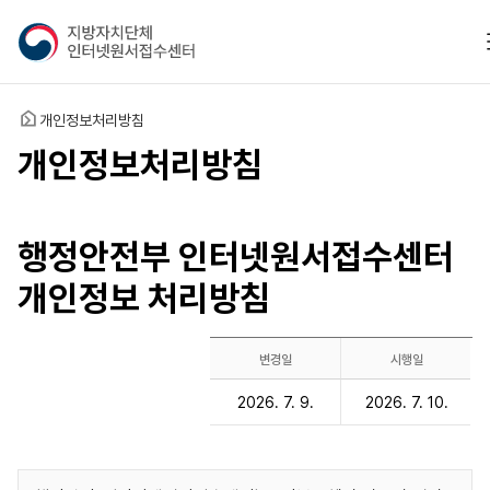
지
방
자
치
홈
개인정보처리방침
단
체
개인정보처리방침
인
터
넷
행정안전부 인터넷원서접수센터
원
서
개인정보 처리방침
접
수
센
변경일
시행일
터
개
2026. 7. 9.
2026. 7. 10.
인
정
보