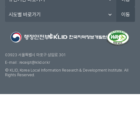
관
기
시
이동
관
도
바
별
로
바
가
로
기
가
기
03923 서울특별시 마포구 성암로 301
E-mail :
receipt@klid.or.kr
© KLID, Korea Local Information Research & Development Institute. AII
Rights Reserved.