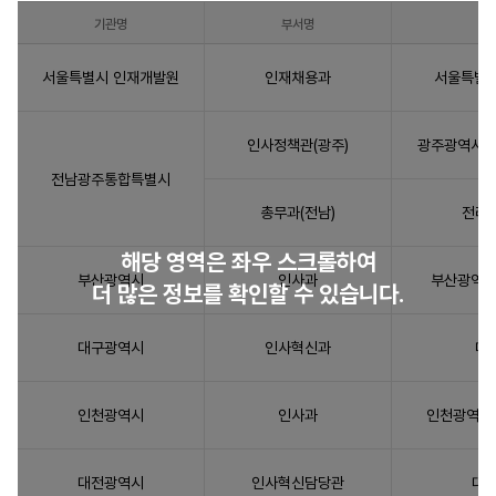
기관명
부서명
자
서울특별시 인재개발원
인재채용과
서울특별시
치
단
체
인사정책관(광주)
광주광역시 서
별
전남광주통합특별시
개
인
총무과(전남)
전라남
정
해당 영역은 좌우 스크롤하여
보
부산광역시
인사과
부산광역시 
열
더 많은 정보를 확인할 수 있습니다.
람
청
대구광역시
인사혁신과
대
구
담
당
인천광역시
인사과
인천광역시 
부
서
대전광역시
인사혁신담당관
대전
표