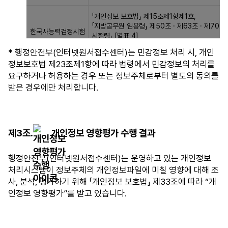
목
보
「개인정보 보호법」 제15조제1항제1호,
적,
파
「지방공무원 임용령」 제50조 · 제63조 · 제70
개
일
한국사능력검정시험
시험령」 [별표 4]
성적정보
인
의
* 행정안전부(인터넷원서접수센터)는 민감정보 처리 시, 개인
정
명
지방공무원 임용시험 업무처리
정보보호법 제23조제1항에 따라 법령에서 민감정보의 처리를
보
칭,
요구하거나 허용하는 경우 또는 정보주체로부터 별도의 동의를
파
법
받은 경우에만 처리합니다.
일
적
에
근
기
거/
록
처
제3조.
개인정보 영향평가 수행 결과
되
리
는
목
행정안전부(인터넷원서접수센터)는 운영하고 있는 개인정보
개
적,
처리시스템이 정보주체의 개인정보파일에 미칠 영향에 대해 조
인
개
사, 분석, 평가하기 위해 「개인정보 보호법」 제33조에 따라 “개
정
인
인정보 영향평가”를 받고 있습니다.
보
정
의
보
항
파