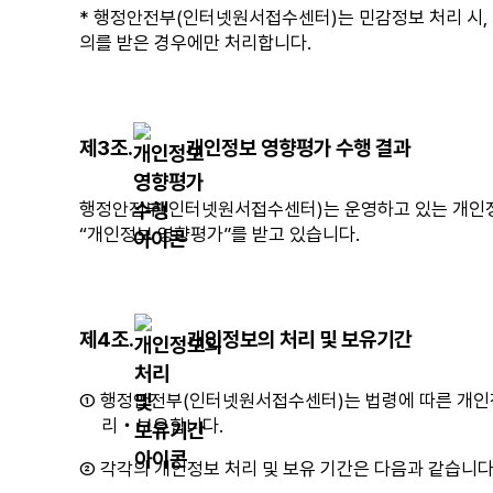
개
* 행정안전부(인터넷원서접수센터)는 민감정보 처리 시,
목
인
의를 받은 경우에만 처리합니다.
적,
정
개
보
인
의
정
항
제3조.
개인정보 영향평가 수행 결과
보
목,
파
보
일
행정안전부(인터넷원서접수센터)는 운영하고 있는 개인정보
유
에
“개인정보 영향평가”를 받고 있습니다.
기
기
간
록
으
되
로
는
제4조.
개인정보의 처리 및 보유기간
구
개
성
인
되
① 행정안전부(인터넷원서접수센터)는 법령에 따른 개인정
정
어
리‧보유합니다.
보
있
의
② 각각의 개인정보 처리 및 보유 기간은 다음과 같습니다
습
항