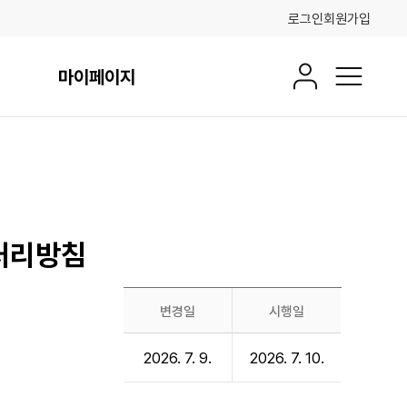
로그인
회원가입
마이페이지
회원정보
전체메뉴
처리방침
변경일
시행일
개
2026. 7. 9.
2026. 7. 10.
인
정
보