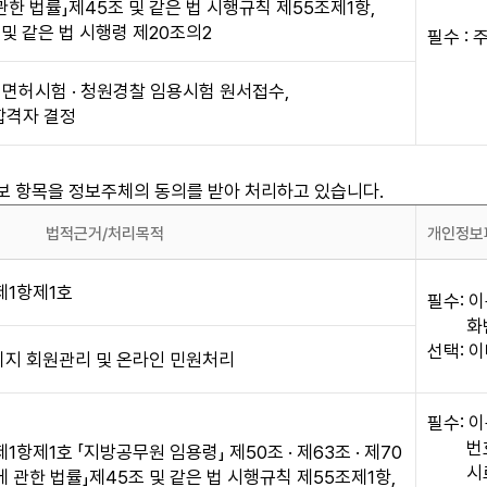
관한 법률」제45조 및 같은 법 시행규칙 제55조제1항,
 및 같은 법 시행령 제20조의2
필수 :
렵면허시험 · 청원경찰 임용시험 원서접수,
합격자 결정
 항목을 정보주체의 동의를 받아 처리하고 있습니다.
법적근거/처리목적
개인정보
제1항제1호
필수: 이
화
선택: 
지 회원관리 및 온라인 민원처리
필수: 이
번
1항제1호 「지방공무원 임용령」 제50조 · 제63조 · 제70
시
에 관한 법률」제45조 및 같은 법 시행규칙 제55조제1항,