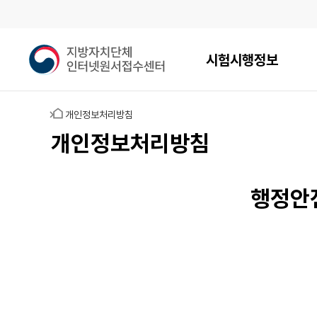
메인메뉴
지
시험시행정보
방
자
치
홈
개인정보처리방침
단
체
개인정보처리방침
인
터
넷
행정안
원
서
접
수
센
터