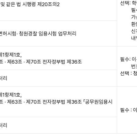
선택: 
 및 같은 법 시행령 제20조의2
필
가
환
신
면허시험· 청원경찰 임용시험 업무처리
내
제1항제1호,
필수: 이
 · 제63조 · 제70조 전자정부법 제36조
번
선택 :
처리
제1항제1호,
 · 제63조 · 제70조 전자정부법 제36조 「공무원임용시
필수 : 
처리