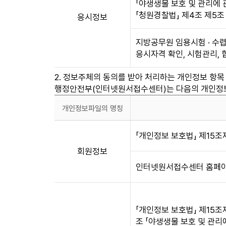
「야생생물 보호 및 관리에 
보
「청원경찰법」 제4조 제5조
응시정보
파
일
등
지방공무원 임용시험 · 수
록
응시자격 확인, 시험관리, 
현
황
2. 정보주체의 동의를 받아 처리하는 개인정보 항목
표
행정안전부(인터넷원서접수센터)는 다음의 개인정보
입
개인정보파일의 명칭
니
다.
개
개
「개인정보 보호법」 제15조
인
인
정
회원정보
정
보
인터넷원서접수센터 홈페이
보
파
파
일
일
등
의
록
「개인정보 보호법」 제15조제
명
현
조 「야생생물 보호 및 관리