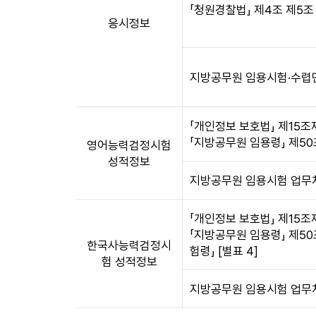
칭,
황
「청원경찰법」 제4조 제5조
법
표
응시정보
적
입
근
니
거/
다.
지방공무원 임용시험·수렵
처
개
리
인
목
정
「개인정보 보호법」 제15조
적,
보
「지방공무원 임용령」 제50조
영어능력검정시험
개
파
성적정보
인
일
정
지방공무원 임용시험 업무
의
보
명
파
칭,
「개인정보 보호법」 제15조
일
법
「지방공무원 임용령」 제50조
에
한국사능력검정시
적
험령」 [별표 4]
기
험 성적정보
근
록
거/
지방공무원 임용시험 업무
되
처
는
리