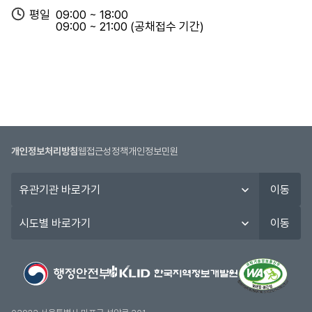
인터넷
공
평일
09:00 ~ 18:00
2026년도 충청북도 청원경찰 및
02.23~02.27
고
09:00 ~ 21:00 (공채접수 기간)
청원산림보호직원 임용시험
(시작일09:00~
일,
마감일18:00)
시
험
일,
합
격
인터넷
자
2026년도 제1회 충청북도 지방
11.10~11.14
발
공무원 경력경쟁임용시험
(시작일09:00~
개인정보처리방침
웹접근성정책
개인정보민원
표
마감일18:00)
유
일,
이동
관
구
인터넷
기
분
시
이동
2025년도 제4회 충청북도 지방
11.03~11.07
관
정
도
공무원 경력경쟁임용시험
(시작일09:00~
바
보
별
마감일18:00)
로
를
바
가
제
로
기
공
가
인터넷
합
기