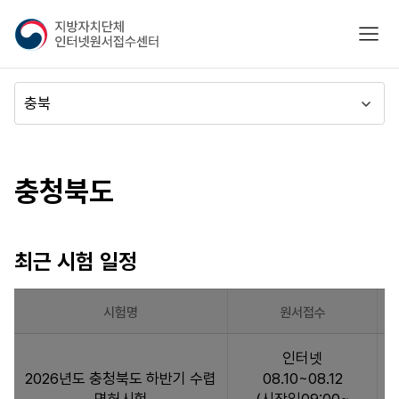
지
모바
방
자
치
메
단
뉴
체
이
시도별
인
동
터
바로가기
충청북도
넷
원
서
접
최근 시험 일정
수
센
터
시험명
원서접수
최
인터넷
근
2026년도 충청북도 하반기 수렵
08.10~08.12
시