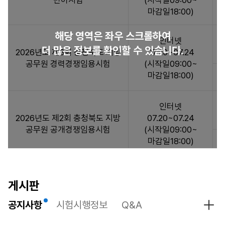
면허시험
(시작일09:00~
험
마감일18:00)
일
정
해당 영역은 좌우 스크롤하여
:
인터넷
더 많은 정보를 확인할 수 있습니다.
시
2026년도 제3회 충청북도 지방
07.20~07.24
험
공무원 경력경쟁임용시험
(시작일09:00~
일
마감일18:00)
정
정
인터넷
보
2026년도 제2회 충청북도 지방
07.20~07.24
목
공무원 공개경쟁임용시험
(시작일09:00~
록
마감일18:00)
으
로
시
인터넷
험
2026년도 충청북도 상반기 수렵
04.06~04.08
게시판
명,
면허시험
(시작일09:00~
원
공지사항
시험시행정보
Q&A
마감일18:00)
공지
서
접