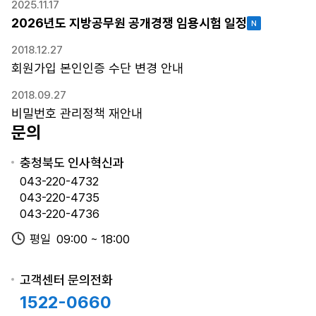
2025.11.17
인터넷
수
2026년도 지방공무원 공개경쟁 임용시험 일정
2026년도 제2회 충청북도 지방
03.23~03.27
일
공무원 경력경쟁임용시험
(시작일09:00~
정,
2018.12.27
마감일18:00)
응
회원가입 본인인증 수단 변경 안내
시
표
2018.09.27
인터넷
출
비밀번호 관리정책 재안내
2026년도 제1회 충청북도 지방
03.23~03.27
력
문의
공무원 공개경쟁임용시험
(시작일09:00~
가
마감일18:00)
능
충청북도 인사혁신과
일,
043-220-4732
시
043-220-4735
인터넷
2026년도 제1회 충청북도 지방
험
043-220-4736
03.03~03.06
공무원 수의직, 수의연구직 경력
전
(시작일09:00~
경쟁임용시험
평일
09:00 ~ 18:00
형,
마감일18:00)
시
험
고객센터 문의전화
장
1522-0660
소