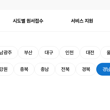
시도별 원서접수
서비스 지원
남광주
부산
대구
인천
대전
강원
충북
충남
전북
경북
경