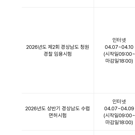
험
전
형,
시
험
장
인터넷
소
2026년도 제2회 경상남도 청원
04.07~04.10
공
경찰 임용시험
(시작일09:00
고
마감일18:00)
일,
시
험
일,
합
격
인터넷
자
2026년도 상반기 경상남도 수렵
04.07~04.09
발
면허시험
(시작일09:00
표
마감일18:00)
일,
구