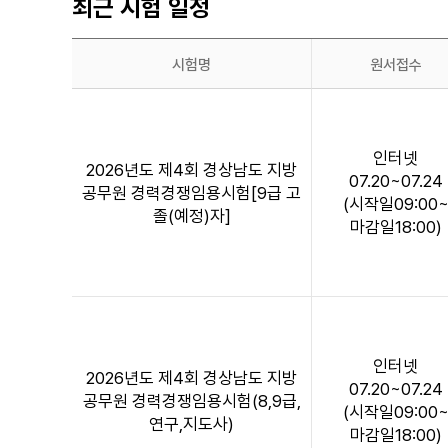
최근 시험 일정
시험명
원서접수
최
근
시
인터넷
험
2026년도 제4회 경상남도 지방
07.20~07.24
일
공무원 경력경쟁임용시험[9급 고
(시작일09:00
정
졸(예정)자]
마감일18:00)
:
시
험
일
정
정
인터넷
보
2026년도 제4회 경상남도 지방
07.20~07.24
목
공무원 경력경쟁임용시험(8,9급,
(시작일09:00
록
연구,지도사)
마감일18:00)
으