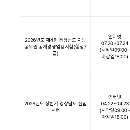
로
시
험
명,
원
인터넷
서
2026년도 제4회 경상남도 지방
07.20~07.24
접
공무원 공개경쟁임용시험(행정7
(시작일09:00
수
급)
마감일18:00)
일
정,
응
시
표
출
인터넷
력
2026년도 상반기 경상남도 전입
04.22~04.23
가
시험
(시작일09:00
능
마감일18:00)
일,
시