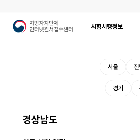
메인메뉴
지
시험시행정보
방
자
시도별
치
단
바로가기
체
인
서울
전
터
넷
원
경기
서
접
수
센
경상남도
터