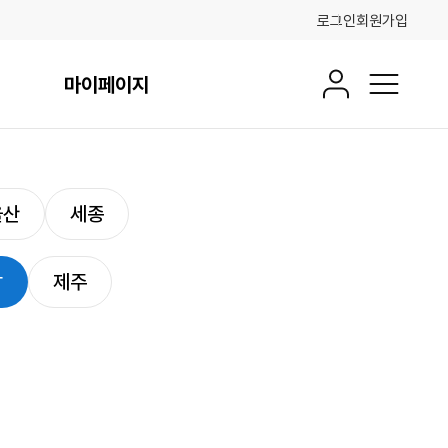
로그인
회원가입
마이페이지
회원정보
전체메뉴
울산
세종
남
제주