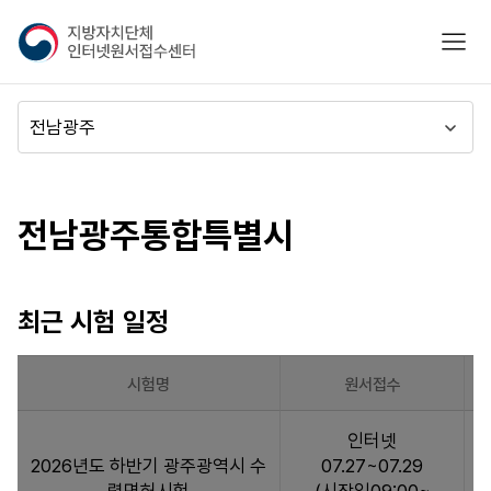
지
모바
방
자
치
메
단
뉴
체
이
시도별
인
동
터
바로가기
전남광주통합특별시
넷
원
서
접
최근 시험 일정
수
센
터
시험명
원서접수
최
인터넷
근
2026년도 하반기 광주광역시 수
07.27~07.29
시