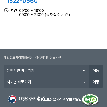
1522-0660
공
마감일18:00)
고
평일
09:00 ~ 18:00
일,
09:00 ~ 21:00 (공채접수 기간)
시
2026년도 제1회 광주광역시 지
인터넷
험
방공무원 임용시험
03.23~03.27
일,
주요모집직렬 : 행정 등 7·9급·연
(시작일09:00~
합
구사 29개 직류
마감일18:00)
격
자
발
인터넷
표
개인정보처리방침
웹접근성정책
개인정보민원
2026년도 제3회 전라남도 지방
03.23~03.27
일,
공무원 임용시험(8·9급공채)
(시작일09:00~
유
구
마감일18:00)
이동
관
분
기
정
시
이동
관
보
도
인터넷
바
를
별
2026년도 제1회 전라남도 수렵
03.23~03.27
로
제
바
면허시험
(시작일09:00~
가
공
로
마감일18:00)
기
합
가