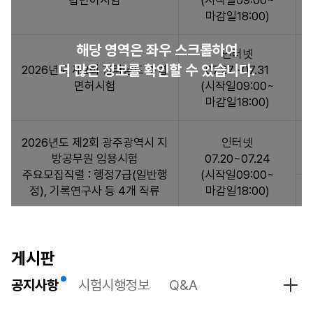
렵면허시험
(시작일09:00~
험
마감일18:00)
일
정
해당 영역은 좌우 스크롤하여
:
인터넷
더 많은 정보를 확인할 수 있습니다.
시
2026년도 제2회 전라남도 수렵
07.27~07.31
험
면허시험
(시작일09:00~
일
마감일18:00)
정
정
2026년도 제2회 광주광역시 지
인터넷
보
방공무원 임용시험
07.20~07.24
목
주요모집직렬 : 행정7급(일반행
(시작일09:00~
록
정), 기록연구사 등 4개 직류
마감일18:00)
으
로
시
인터넷
험
게시판
2026년도 제5회 전라남도 지방
07.20~07.24
명,
공무원 임용시험(7급 공채 등)
(시작일09:00~
원
공지사항
시험시행정보
Q&A
마감일18:00)
공지
서
접