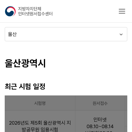
지
모바
방
자
치
메
단
뉴
체
이
시도별
인
동
터
바로가기
울산광역시
넷
원
서
접
최근 시험 일정
수
센
터
시험명
원서접수
최
인터넷
근
2026년도 제5회 울산광역시 지
08.10~08.14
시
방공무원 임용시험