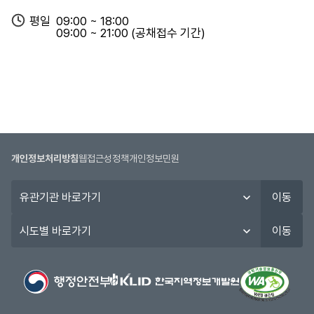
공
평일
09:00 ~ 18:00
고
09:00 ~ 21:00 (공채접수 기간)
일,
시
험
일,
합
격
자
발
개인정보처리방침
웹접근성정책
개인정보민원
표
일,
유
이동
구
관
분
기
시
이동
정
관
도
보
바
별
를
로
바
제
가
로
공
기
가
합