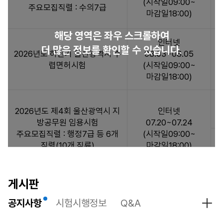
(시작일09:00~
험
주요모집직렬 : 수의7급
마감일18:00)
일
정
해당 영역은 좌우 스크롤하여
:
인터넷
더 많은 정보를 확인할 수 있습니다.
시
2026년도 하반기 울산광역시 수
08.03~08.05
험
렵면허시험
(시작일09:00~
일
마감일18:00)
정
정
보
2026년도 제4회 울산광역시 지
인터넷
목
방공무원 임용시험
07.20~07.24
록
주요모집직렬 : 행정7급 등 6개
(시작일09:00~
으
직렬(10개 직류)
마감일18:00)
로
시
험
인터넷
게시판
명,
2026년도 상반기 울산광역시 수
04.06~04.08
원
공지사항
시험시행정보
Q&A
렵면허시험
(시작일09:00~
공지
서
마감일18:00)
접