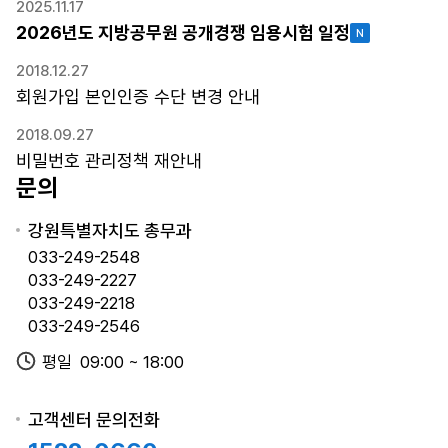
2025.11.17
수
2026년도 상반기 강원특별자치
02.23~02.25
2026년도 지방공무원 공개경쟁 임용시험 일정
일
도 수렵면허시험
(시작일09:00~
정,
마감일18:00)
2018.12.27
응
회원가입 본인인증 수단 변경 안내
시
인터넷
표
2018.09.27
2026년도 제1회 강원특별자치도
02.04~02.06
출
비밀번호 관리정책 재안내
공무원 경력경쟁 임용시험
(시작일09:00~
력
문의
마감일18:00)
가
능
강원특별자치도 총무과
일,
033-249-2548
시
033-249-2227
험
인터넷
033-249-2218
전
2025년도 강원특별자치도 청원
08.26~08.29
033-249-2546
형,
경찰(남) 채용시험
(시작일09:00~
평일
09:00 ~ 18:00
시
마감일18:00)
험
장
고객센터 문의전화
소