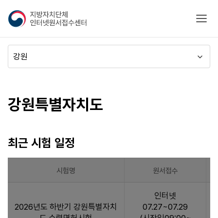
지
모바
방
자
치
메
단
뉴
체
이
시도별
인
동
터
바로가기
강원특별자치도
넷
원
서
접
최근 시험 일정
수
센
터
시험명
원서접수
최
인터넷
근
2026년도 하반기 강원특별자치
07.27~07.29
시