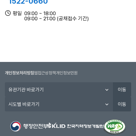
1522-0660
공
고
평일
09:00 ~ 18:00
인터넷
일,
09:00 ~ 21:00 (공채접수 기간)
2025년도 제2회 강원특별자치
07.21~07.25
시
도 공무원 경력경쟁 임용시험
(시작일09:00~
험
마감일18:00)
일,
합
격
자
인터넷
발
2025년도 강원특별자치도 하반
05.19~05.21
표
개인정보처리방침
웹접근성정책
개인정보민원
기 수렵면허시험
(시작일09:00~
일,
마감일18:00)
유
구
이동
관
분
인터넷
기
정
시
이동
2025년도 강원특별자치도 상반
02.10~02.12
관
보
도
기 수렵면허시험
(시작일09:00~
바
를
별
마감일18:00)
로
제
바
가
공
로
기
합
가