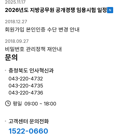
2025.11.17
인터넷
수
2026년도 지방공무원 공개경쟁 임용시험 일정
2026년도 제2회 충청북도 지방
03.23~03.27
일
공무원 경력경쟁임용시험
(시작일09:00~
정,
2018.12.27
마감일18:00)
응
회원가입 본인인증 수단 변경 안내
시
표
2018.09.27
인터넷
출
비밀번호 관리정책 재안내
2026년도 제1회 충청북도 지방
03.23~03.27
력
문의
공무원 공개경쟁임용시험
(시작일09:00~
가
마감일18:00)
능
충청북도 인사혁신과
일,
043-220-4732
시
043-220-4735
인터넷
2026년도 제1회 충청북도 지방
험
043-220-4736
03.03~03.06
공무원 수의직, 수의연구직 경력
전
(시작일09:00~
경쟁임용시험
평일
09:00 ~ 18:00
형,
마감일18:00)
시
험
고객센터 문의전화
장
1522-0660
소