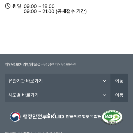
인터넷
공
평일
09:00 ~ 18:00
2026년도 충청북도 청원경찰 및
02.23~02.27
고
09:00 ~ 21:00 (공채접수 기간)
청원산림보호직원 임용시험
(시작일09:00~
일,
마감일18:00)
시
험
일,
합
격
인터넷
자
2026년도 제1회 충청북도 지방
11.10~11.14
발
공무원 경력경쟁임용시험
(시작일09:00~
개인정보처리방침
웹접근성정책
개인정보민원
표
마감일18:00)
유
일,
이동
관
구
인터넷
기
분
시
이동
2025년도 제4회 충청북도 지방
11.03~11.07
관
정
도
공무원 경력경쟁임용시험
(시작일09:00~
바
보
별
마감일18:00)
로
를
바
가
제
로
기
공
가
인터넷
합
기