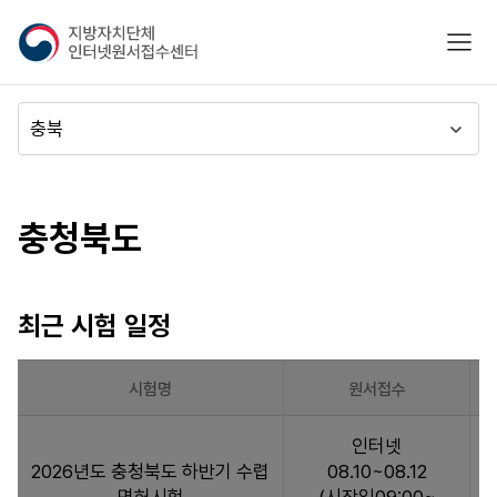
지
모바
방
자
치
메
단
뉴
체
이
시도별
인
동
터
바로가기
충청북도
넷
원
서
접
최근 시험 일정
수
센
터
시험명
원서접수
최
인터넷
근
2026년도 충청북도 하반기 수렵
08.10~08.12
시