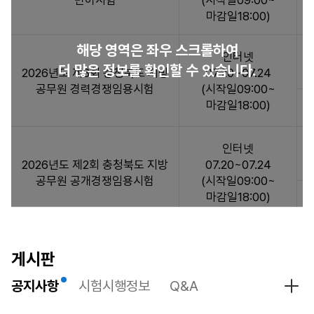
면허시험
(시작일09:00~
험
마감일18:00)
일
정
해당 영역은 좌우 스크롤하여
:
인터넷
더 많은 정보를 확인할 수 있습니다.
시
2026년도 제3회 충청북도 지방
07.20~07.24
험
공무원 경력경쟁임용시험
(시작일09:00~
일
마감일18:00)
정
정
인터넷
보
2026년도 제2회 충청북도 지방
07.20~07.24
목
공무원 공개경쟁임용시험
(시작일09:00~
록
마감일18:00)
으
로
시
인터넷
험
2026년도 충청북도 상반기 수렵
04.06~04.08
게시판
명,
면허시험
(시작일09:00~
원
공지사항
시험시행정보
Q&A
마감일18:00)
공지
서
접