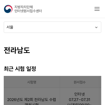
지
모바
방
자
치
메
단
뉴
체
이
시도별
인
동
터
바로가기
전라남도
넷
원
서
접
최근 시험 일정
수
센
터
시험명
원서접수
최
인터넷
근
2026년도 제2회 전라남도 수렵
07.27~07.31
시