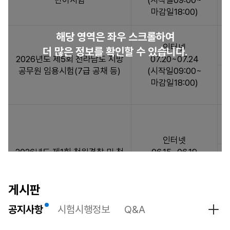
면허시험
(시작일09:00~
험
마감일18:00)
일
정
해당 영역은 좌우 스크롤하여
:
인터넷
더 많은 정보를 확인할 수 있습니다.
시
2026년도 제5회 전라남도 지방
07.20~07.24
험
공무원 임용시험(7급 공채 등)
(시작일09:00~
일
마감일18:00)
정
정
보
목
록
인터넷
으
2026년도 제1회 청원경찰 및 청
06.15~06.19
로
원산림보호직 채용시험
(시작일09:00~
시
마감일18:00)
험
게시판
명,
원
공지사항
시험시행정보
Q&A
공지
서
접