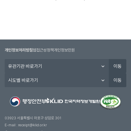
공
2026년도 제2회 전라남도 지방
02.23~02.27
고
공무원 임용시험(연구사)
(시작일09:00~
일,
마감일18:00)
시
험
일,
합
격
개인정보처리방침
웹접근성정책
개인정보민원
자
유
발
이동
관
표
기
일,
시
이동
관
구
도
바
분
별
로
정
바
가
보
로
기
를
가
제
기
03923 서울특별시 마포구 성암로 301
공
E-mail :
receipt@klid.or.kr
합