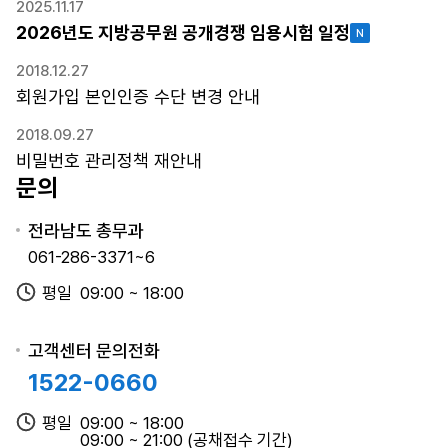
인터넷
2025.11.17
수
2026년도 제4회 전라남도 지방
05.25~05.29
2026년도 지방공무원 공개경쟁 임용시험 일정
일
공무원 임용시험(9급 경채)
(시작일09:00~
정,
2018.12.27
마감일18:00)
응
회원가입 본인인증 수단 변경 안내
시
표
2018.09.27
출
비밀번호 관리정책 재안내
인터넷
력
문의
2026년도 제3회 전라남도 지방
03.23~03.27
가
공무원 임용시험(8·9급공채)
(시작일09:00~
능
마감일18:00)
전라남도 총무과
일,
061-286-3371~6
시
평일
09:00 ~ 18:00
험
인터넷
전
2026년도 제1회 전라남도 수렵
03.23~03.27
형,
면허시험
(시작일09:00~
고객센터 문의전화
시
마감일18:00)
1522-0660
험
장
평일
09:00 ~ 18:00
소
인터넷
09:00 ~ 21:00 (공채접수 기간)