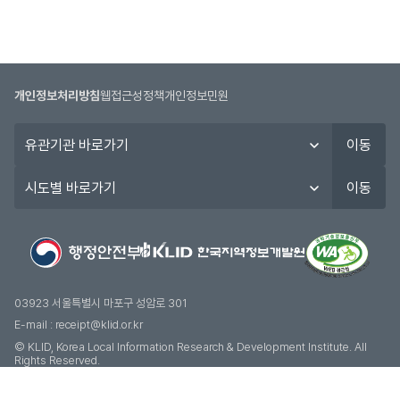
개인정보처리방침
웹접근성정책
개인정보민원
유
이동
관
기
시
이동
관
도
바
별
로
바
가
로
기
가
기
03923 서울특별시 마포구 성암로 301
E-mail :
receipt@klid.or.kr
© KLID, Korea Local Information Research & Development Institute. AII
Rights Reserved.