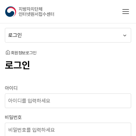
지
모바
방
자
치
메
단
뉴
체
이
인
동
홈
회원정보
로그인
터
로그인
넷
원
서
접
로그인
아이디
수
센
터
비밀번호