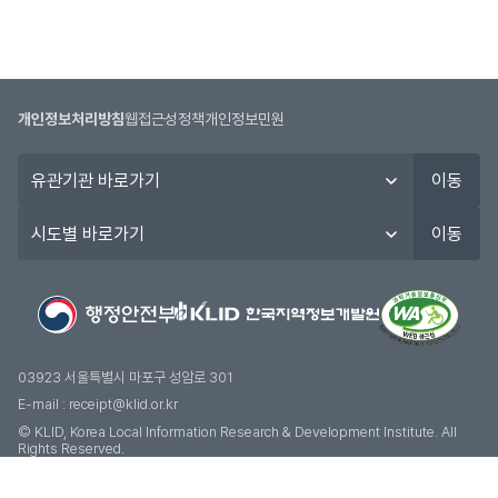
개인정보처리방침
웹접근성정책
개인정보민원
유
이동
관
기
시
이동
관
도
바
별
로
바
가
로
기
가
기
03923 서울특별시 마포구 성암로 301
E-mail :
receipt@klid.or.kr
© KLID, Korea Local Information Research & Development Institute. AII
Rights Reserved.