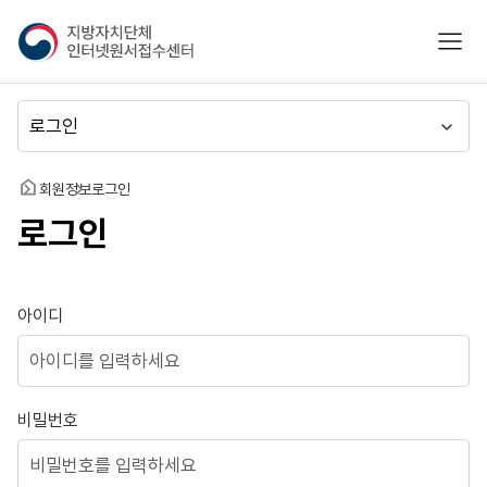
지
모바
방
자
치
메
단
뉴
체
이
인
동
홈
회원정보
로그인
터
로그인
넷
원
서
접
로그인
아이디
수
센
터
비밀번호