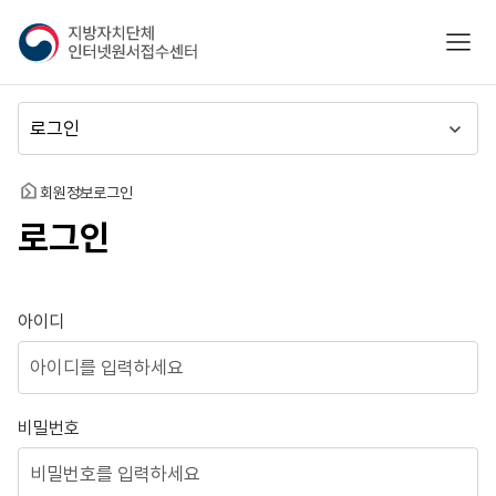
지
모바
방
자
치
메
단
뉴
체
이
인
동
홈
회원정보
로그인
터
로그인
넷
원
서
접
로그인
아이디
수
센
터
비밀번호