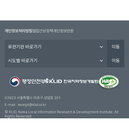
개인정보처리방침
웹접근성정책
개인정보민원
유
이동
관
기
시
이동
관
도
바
별
로
바
가
로
기
가
기
03923 서울특별시 마포구 성암로 301
E-mail :
receipt@klid.or.kr
© KLID, Korea Local Information Research & Development Institute. AII
Rights Reserved.