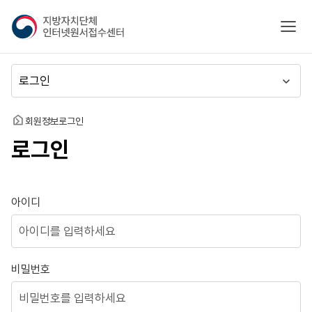
지
모바
방
자
치
메
단
뉴
체
이
인
동
홈
회원정보
로그인
터
로그인
넷
원
서
접
로그인
아이디
수
센
터
비밀번호