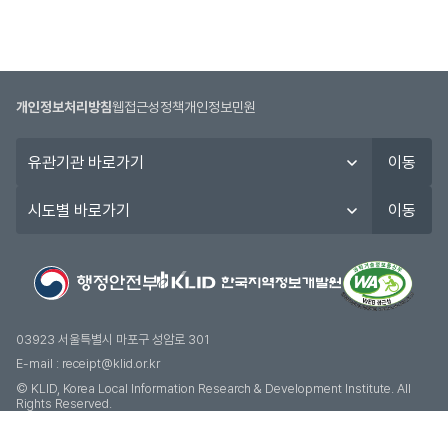
개인정보처리방침
웹접근성정책
개인정보민원
유
이동
관
기
시
이동
관
도
바
별
로
바
가
로
기
가
기
03923 서울특별시 마포구 성암로 301
E-mail :
receipt@klid.or.kr
© KLID, Korea Local Information Research & Development Institute. AII
Rights Reserved.